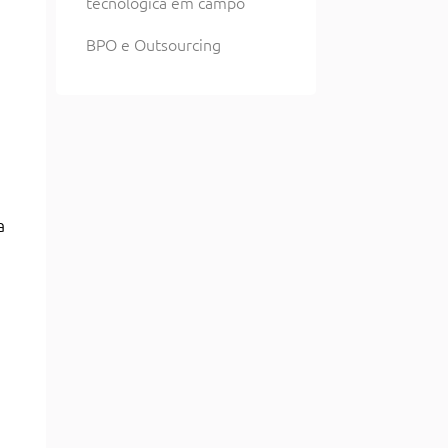
tecnológica em campo
BPO e Outsourcing
a
a