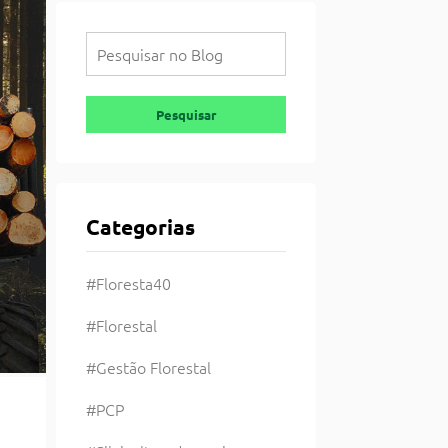
Pesquisar
Pesquisar
Categorias
#Floresta40
#Florestal
#Gestão Florestal
#PCP