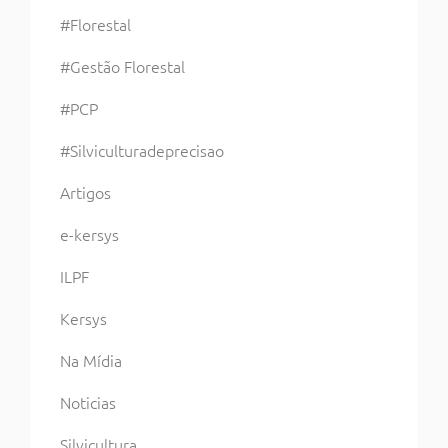
#Florestal
#Gestão Florestal
#PCP
#Silviculturadeprecisao
Artigos
e-kersys
ILPF
Kersys
Na Mídia
Noticias
Silvicultura