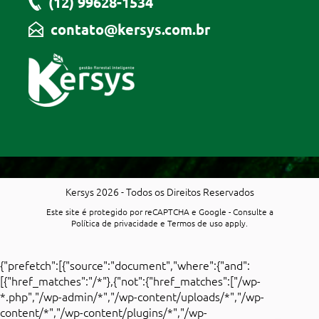
(12) 99628-1534
contato@kersys.com.br
Kersys 2026 - Todos os Direitos Reservados
Este site é protegido por reCAPTCHA e Google - Consulte a
Política de privacidade
e
Termos de uso
apply.
{"prefetch":[{"source":"document","where":{"and":
[{"href_matches":"/*"},{"not":{"href_matches":["/wp-
*.php","/wp-admin/*","/wp-content/uploads/*","/wp-
content/*","/wp-content/plugins/*","/wp-